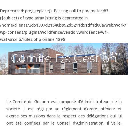
Deprecated
: preg_replace(): Passing null to parameter #3
($subject) of type array|string is deprecated in
/home/clients/2d51337d21546b992d5211d51df1d60a/web/work/
wp-content/plugins/wordfence/vendor/wordfence/wf-
waf/src/lib/rules.php
on line
1896
Menu
Comité De Gestion
Le Comité de Gestion est composé d’Administrateurs de la
société. Il est régi par un règlement d’ordre intérieur et
exerce ses missions dans le respect des délégations qui lui
ont été confiées par le Conseil d’Administration. Il veille,