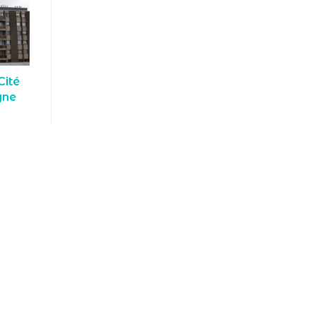
Cité
gne