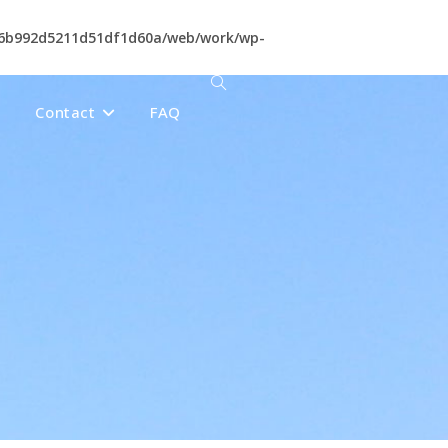
46b992d5211d51df1d60a/web/work/wp-
Contact
FAQ