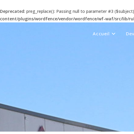
Deprecated
: preg_replace(): Passing null to parameter #3 ($subject
content/plugins/wordfence/vendor/wordfence/wf-waf/src/lib/ru
Accueil
Dev