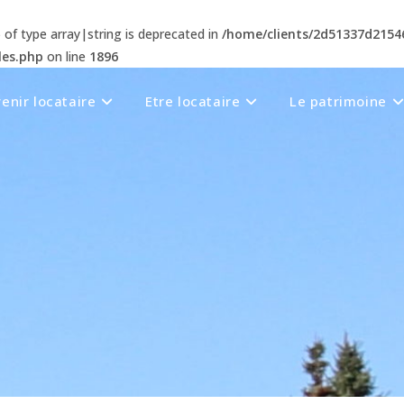
) of type array|string is deprecated in
/home/clients/2d51337d215
les.php
on line
1896
enir locataire
Etre locataire
Le patrimoine