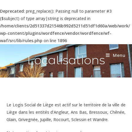
Deprecated
: preg_replace(): Passing null to parameter #3
($subject) of type array|string is deprecated in
/home/clients/2d51337d21546b992d5211d51df1d60a/web/work/
wp-content/plugins/wordfence/vendor/wordfence/wf-
waf/src/lib/rules.php
on line
1896
Menu
Localisations
Le Logis Social de Liège est actif sur le territoire de la ville de
Liège dans les entités d’Angleur, Ans Bas, Bressoux, Chênée,
Glain, Grivegnée, Jupille, Rocourt, Sclessin et Wandre.