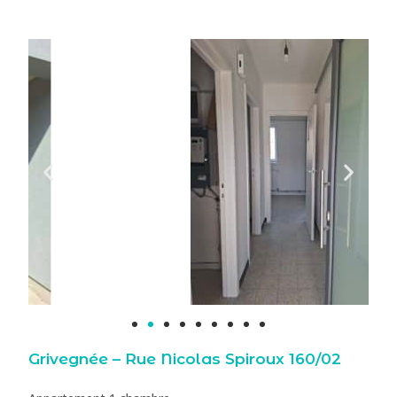
Grivegnée – Rue Nicolas Spiroux 160/02