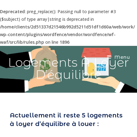
Deprecated
: preg_replace(): Passing null to parameter #3
($subject) of type array|string is deprecated in
/home/clients/2d51337d21546b992d5211d51df1d60a/web/work/
wp-content/plugins/wordfence/vendor/wordfence/wf-
waf/src/lib/rules.php
on line
1896
Menu
Logements À Loyer
D’équilibre
Actuellement il reste 5 logements
à loyer d’équilibre à louer :