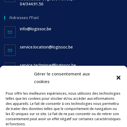
04/344.91.50
Adresses Mail
info@logissoc.be
service.location@logissoc.be
service.technique@logissoc.be
Gérer le consentement aux
cookies
Horaires
Pour offrir les meilleures expériences, nous utilisons des technologies
Ouverture des guichets :
telles que les cookies pour stocker et/ou accéder aux informations
des appareils. Le fait de consentir à ces technologies nous permettra
Lundi
: FERME
de traiter des données telles que le comportement de navigation ou
les ID uniques sur ce site. Le fait de ne pas consentir ou de retirer son
Mardi
: de 13h à 15h
consentement peut avoir un effet négatif sur certaines caractéristiques
Mercredi
: FERME
et fonctions.